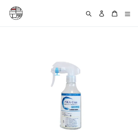
コ
ン
検索
ログイン
カート
テ
ン
ツ
に
ス
キ
ッ
プ
す
る