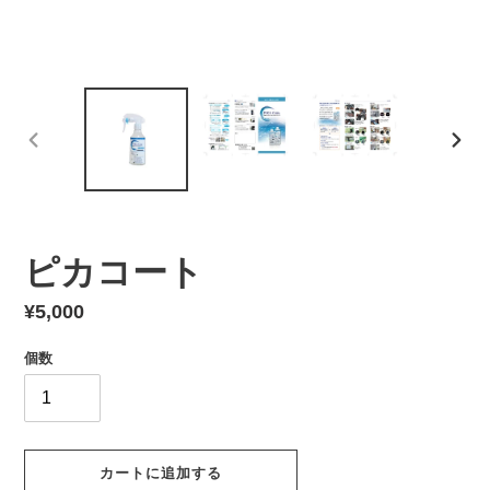
前
次
の
の
ス
ス
ラ
ラ
イ
イ
ド
ド
ピカコート
通
¥5,000
常
個数
価
格
カートに追加する