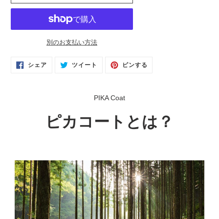
別のお支払い方法
カ
FACEBOOK
TWITTER
PINTEREST
シェア
ツイート
ピンする
で
に
で
ー
シ
投
ピ
ト
ェ
稿
ン
ア
す
す
に
す
る
る
PIKA Coat
る
商
品
ピカコートとは？
を
追
加
す
る